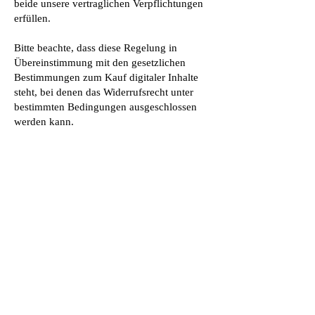
beide unsere vertraglichen Verpflichtungen
erfüllen.
Bitte beachte, dass diese Regelung in
Übereinstimmung mit den gesetzlichen
Bestimmungen zum Kauf digitaler Inhalte
steht, bei denen das Widerrufsrecht unter
bestimmten Bedingungen ausgeschlossen
werden kann.
Vielen Dank für Dein Verständnis.
Reiki Online Kurse nach Mikao Usui System - Reiki Basis Grad Shoden -
Reiki 2. Grad Okuden
Reiki Meistergrad Shinpiden
Reiki Lehrergrad Goikuikaiden - Chakra Energie Massage
bei Reiki Spirit