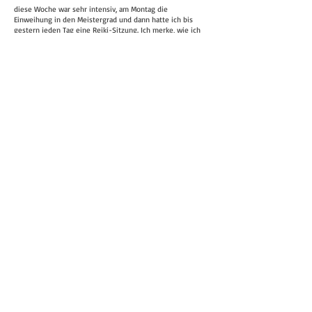
diese Woche war sehr intensiv, am Montag die
Einweihung in den Meistergrad und dann hatte ich bis
gestern jeden Tag eine Reiki-Sitzung. Ich merke, wie ich
in mir zu einer Ruhe gekommen bin, weiß was ich will
und gehe besser mit meinen Gefühlen um. Ich fühle mich
angekommen, nicht am Ziel (wer will schon Stillstand 😅)
sondern auf meinem Weg! Ich weiß, dass ich noch an mir
selbst arbeiten muss und sehr viel mit Reiki arbeiten
darf, aber es fühlt sich alles so gut und richtig an und das
erfüllt mich gerade sehr und macht mich glücklich! Ich
danke dir, dass du mich auf diesem Weg begleitest!
Ich habe Yasemin im Internet gefunden, weil ich nach einer
Online-Ausbildung in Reiki gesucht habe. Weil mir das mehr
Flexibilität gibt und weil ich dann nicht ortsgebunden bin. Der
Kontakt mit Yasemin war von Anfang an sehr nett und
unkompliziert und Yasemin hat von da an immer alle meine
Fragen gerne beantwortet. Zum Ablauf des Kurses, zur
Bezahlung, zur Einweihung u.s.w. Mein Bauchgefühl, auf das ich
am meisten vertraue, hat mir gesagt, dass ich bei Yasemin an
die richtige geraten bin und so war es auch. Ihre Skripten
waren immer gut und ausreichend zur Vorbereitung der
Einweihungen in die verschiedenen Grade, obwohl ich
zusätzlich selber mir Literatur schon im Vorfeld besorgt habe.
Darüber hinaus gibt Yasemin auch Literatur-Tipps, wenn man
möchte. Ich wurde nun von Yasemin in den 1. Grad Shoden und