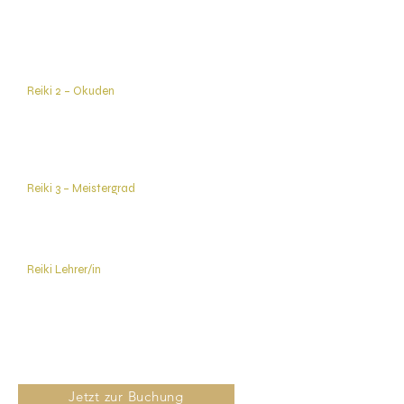
Für wen:
Wenn du Reiki für dich selbst & andere lernen
möchtest
Was du lernst:
Hände auflegen, Selbstheilung, Energie spüren
Reiki 2 – Okuden
Für wen:
Wenn du tiefer gehen & mit Symbolen arbeiten
willst
Was du lernst:
Reiki-Symbole, Fernheilung, Mentalarbeit
Reiki 3 – Meistergrad
Für wen:
Wenn Reiki ein Weg für dich geworden ist
Was du lernst:
Meistersymbol, Bewusstsein, Integration
Reiki Lehrer/in
Für wen:
Wenn du Reiki weitergeben & andere begleiten
willst
Was du lernst:
Einweihungen geben, lehren, Kursaufbau
Jetzt zur Buchung